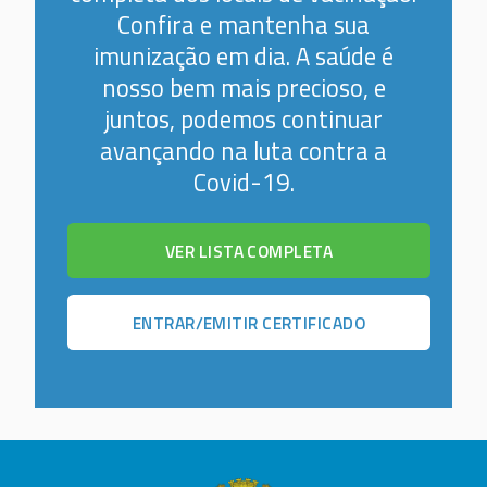
Confira e mantenha sua
imunização em dia. A saúde é
nosso bem mais precioso, e
juntos, podemos continuar
avançando na luta contra a
Covid-19.
VER LISTA COMPLETA
ENTRAR/EMITIR CERTIFICADO